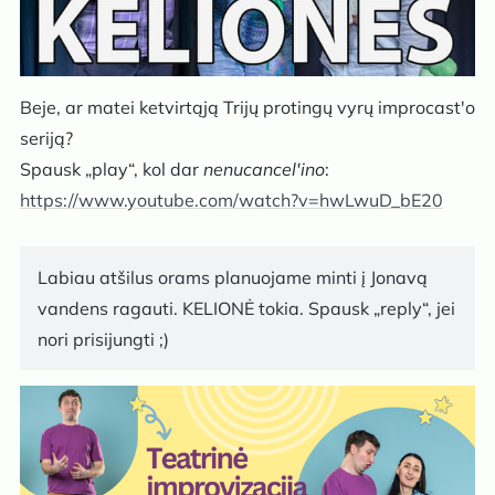
Beje, ar matei ketvirtąją Trijų protingų vyrų improcast'o
seriją?
Spausk „play“, kol dar
nenucancel'ino
:
https://www.youtube.com/watch?v=hwLwuD_bE20
Labiau atšilus orams planuojame minti į Jonavą
vandens ragauti. KELIONĖ tokia. Spausk „reply“, jei
nori prisijungti ;)