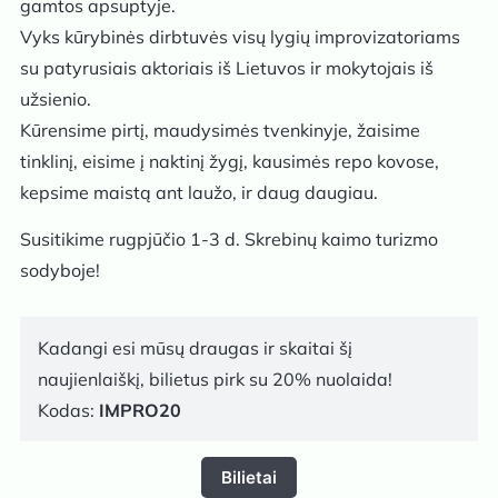
gamtos apsuptyje.
Vyks kūrybinės dirbtuvės visų lygių improvizatoriams
su patyrusiais aktoriais iš Lietuvos ir mokytojais iš
užsienio.
Kūrensime pirtį, maudysimės tvenkinyje, žaisime
tinklinį, eisime į naktinį žygį, kausimės repo kovose,
kepsime maistą ant laužo, ir daug daugiau.
Susitikime rugpjūčio 1-3 d. Skrebinų kaimo turizmo
sodyboje!
Kadangi esi mūsų draugas ir skaitai šį
naujienlaiškį, bilietus pirk su 20% nuolaida!
Kodas:
IMPRO20
Bilietai