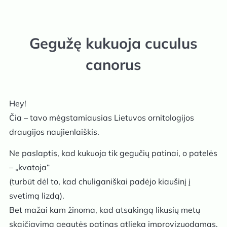
Gegužę kukuoja cuculus
canorus
Hey!
Čia – tavo mėgstamiausias Lietuvos ornitologijos
draugijos naujienlaiškis.
Ne paslaptis, kad kukuoja tik gegučių patinai, o patelės
– „kvatoja“
(turbūt dėl to, kad chuliganiškai padėjo kiaušinį į
svetimą lizdą).
Bet mažai kam žinoma, kad atsakingą likusių metų
skaičiavimą gegutės patinas atlieka improvizuodamas.