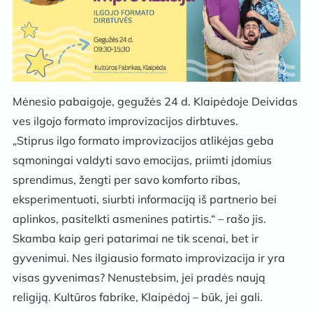
Mėnesio pabaigoje, gegužės 24 d. Klaipėdoje Deividas
ves ilgojo formato improvizacijos dirbtuves.
„Stiprus ilgo formato improvizacijos atlikėjas geba
sąmoningai valdyti savo emocijas, priimti įdomius
sprendimus, žengti per savo komforto ribas,
eksperimentuoti, siurbti informaciją iš partnerio bei
aplinkos, pasitelkti asmenines patirtis.“ – rašo jis.
Skamba kaip geri patarimai ne tik scenai, bet ir
gyvenimui. Nes ilgiausio formato improvizacija ir yra
visas gyvenimas? Nenustebsim, jei pradės naują
religiją. Kultūros fabrike, Klaipėdoj – būk, jei gali.