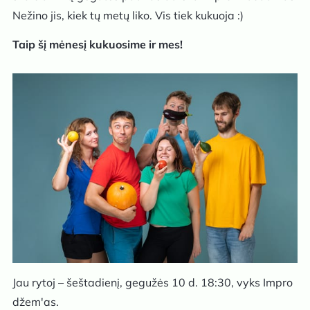
Nežino jis, kiek tų metų liko. Vis tiek kukuoja :)
Taip šį mėnesį kukuosime ir mes!
Jau rytoj – šeštadienį, gegužės 10 d. 18:30, vyks Impro
džem'as.