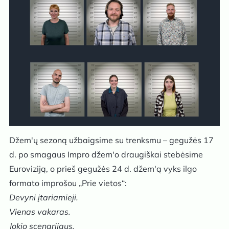
Džem'ų sezoną užbaigsime su trenksmu – gegužės 17
d. po smagaus Impro džem'o draugiškai stebėsime
Euroviziją, o prieš gegužės 24 d. džem'ą vyks ilgo
formato improšou „Prie vietos“:
Devyni įtariamieji.
Vienas vakaras.
Jokio scenarijaus.