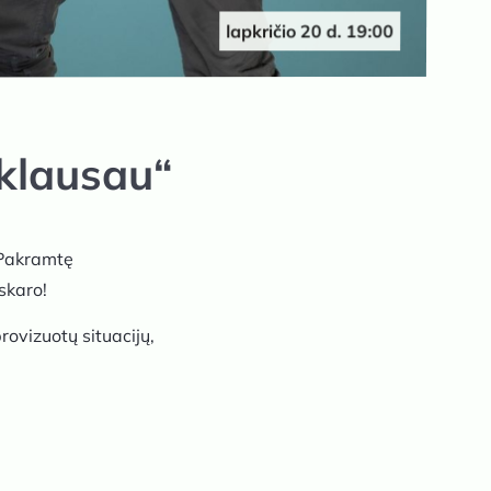
lapkričio 20 d. 19:00
 klausau“
. Pakramtę
skaro!
ovizuotų situacijų,