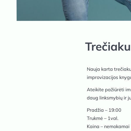
Trečiaku
Nauja karta trečiaku
improvizacijos knygų
Ateikite pažiūrėti i
daug linksmybių ir j
Pradžia – 19:00
Trukmė – 1val.
Kaina – nemokamai