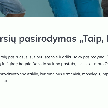
rsių pasirodymas „Taip,
rsių pasiruošusi sužibėti scenoje ir atlikti savo pasirodymą
 ir išgirdę begalę Deivido su Irma pastabų, jie sieks Impro O
mprovizuoto spektaklio, kuriame bus asmeninių monologų, impr
uoko!