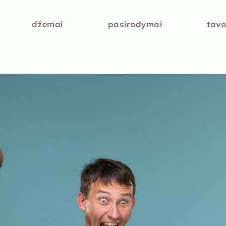
džemai
pasirodymai
tavo