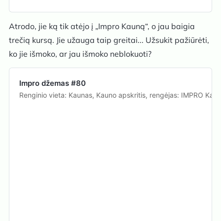
Atrodo, jie ką tik atėjo į „Impro Kauną“, o jau baigia
trečią kursą. Jie užauga taip greitai... Užsukit pažiūrėti,
ko jie išmoko, ar jau išmoko neblokuoti?
Impro džemas #80
Renginio vieta: Kaunas, Kauno apskritis, rengėjas: IMPRO Kau