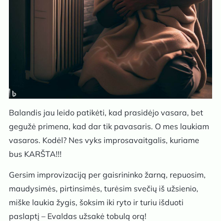
Balandis jau leido patikėti, kad prasidėjo vasara, bet
gegužė primena, kad dar tik pavasaris. O mes laukiam
vasaros. Kodėl? Nes vyks improsavaitgalis, kuriame
bus KARŠTA!!!
Gersim improvizaciją per gaisrininko žarną, repuosim,
maudysimės, pirtinsimės, turėsim svečių iš užsienio,
miške laukia žygis, šoksim iki ryto ir turiu išduoti
paslaptį – Evaldas užsakė tobulą orą!