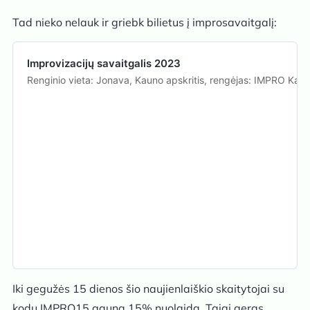
Tad nieko nelauk ir griebk bilietus į improsavaitgalį:
Improvizacijų savaitgalis 2023
Renginio vieta: Jonava, Kauno apskritis, rengėjas: IMPRO Kaun
Iki gegužės 15 dienos šio naujienlaiškio skaitytojai su
kodu IMPRO15 gauna 15% nuolaidą. Taigi geras