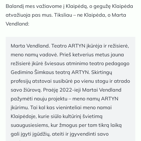
Balandį mes važiavome į Klaipėdą, o gegužę Klaipėda
atvažiuoja pas mus. Tiksliau – ne Klaipėda, o Marta
Vendland:
Marta Vendland. Teatro ARTYN įkūrėja ir režisierė,
meno namų vadovė. Prieš ketverius metus jauna
režisierė įkūrė šviesaus atminimo teatro pedagogo
Gedimino Šimkaus teatrą ARTYN. Skirtingų
profesijų atstovai susibūrė po vienu stogu ir atrado
savo žiūrovą. Praėję 2022-ieji Martai Vendland
pažymėti nauju projektu – meno namų ARTYN
įkūrimu. Tai kol kas vieninteliai meno namai
Klaipėdoje, kurie siūlo kultūrinį švietimą
suaugusiesiems, kur žmogus per tam tikrą laiką
gali įgyti įgūdžių, ateiti ir įgyvendinti savo