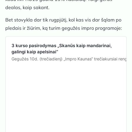
dealas, kaip sakant.
Bet stovykla dar tik rugpjūtį, kol kas vis dar šąlam po
pledais ir žiūrim, ką turim gegužės impro programoje:
3 kurso pasirodymas „Skanūs kaip mandarinai,
galingi kaip apelsinai“
Gegužės 10d. (trečiadienį) „Impro Kaunas“ trečiakursiai rengia