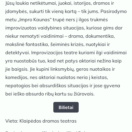
Jūsų laukia netikėtumai, juokai, istorijos, dramos ir
įdomybės, sukurti tik vieną kartą – tik jums. Pasirodymo
metu „Impro Kaunas“ trupė ners į ilgos trukmės
improvizuotas vaidybines situacijas, kuriose gims dar
niekur nematyti vaidinimai – drama, dokumentika,
mokslinė fantastika, šeiminės krizės, nuotykiai ir
detektyvai. Improvizacijos teatre kuriami ilgi vaidinimai
yra nuostabūs tuo, kad net patys aktoriai nežino kaip
jie baigsis. Jie kupini linksmybių, geros nuotaikos ir
komedijos, nes aktoriai nuolatos neria į keistas,
nepatogias bei absurdiškas situacijas ir jose gyvena
bei ieško absurdo ribų kartu su žiūrovais.
Bilietai
Vieta: Klaipėdos dramos teatras