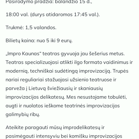
Pasirodymo pradžia: balandžio 15 d.,
18:00 val. (durys atidaromos 17:45 val.).
Trukmė: 1,5 valandos.
Bilietų kaina: nuo 5 iki 9 eurų.
„Impro Kaunas“ teatras gyvuoja jau šešerius metus.
Teatras specializuojasi atlikti ilgo formato vaidinimus ir
modernią, techniškai sudėtingą improvizaciją. Trupės
nariai reguliariai stažuojasi užsienio teatruose ir
parveža į Lietuvą šviežiausių ir skaniausių
improvizacijos delikatesų. Mes nesustojame tobulėti,
augti ir nuolatos ieškome teatrinės improvizacijos
galimybių ribų.
Ateikite paragauti mūsų improdelikatesų ir
pasimėgauti intensyviu bei komišku improvizacijos