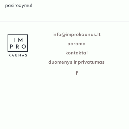
pasirodymu!
IMPRO Kaunas
info@improkaunas.lt
parama
kontaktai
duomenys ir privatumas