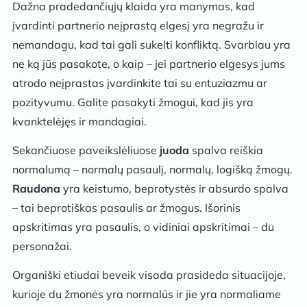
Dažna pradedančiųjų klaida yra manymas, kad
įvardinti partnerio neįprastą elgesį yra negražu ir
nemandagu, kad tai gali sukelti konfliktą. Svarbiau yra
ne ką jūs pasakote, o kaip – jei partnerio elgesys jums
atrodo neįprastas įvardinkite tai su entuziazmu ar
pozityvumu. Galite pasakyti žmogui, kad jis yra
kvanktelėjęs ir mandagiai.
Sekančiuose paveikslėliuose
juoda
spalva reiškia
normalumą – normalų pasaulį, normalų, logišką žmogų.
Raudona
yra keistumo, beprotystės ir absurdo spalva
– tai beprotiškas pasaulis ar žmogus. Išorinis
apskritimas yra pasaulis, o vidiniai apskritimai – du
personažai.
Organiški etiudai beveik visada prasideda situacijoje,
kurioje du žmonės yra normalūs ir jie yra normaliame