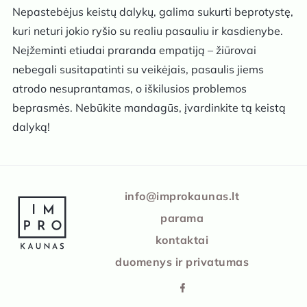
Nepastebėjus keistų dalykų, galima sukurti beprotystę,
kuri neturi jokio ryšio su realiu pasauliu ir kasdienybe.
Neįžeminti etiudai praranda empatiją – žiūrovai
nebegali susitapatinti su veikėjais, pasaulis jiems
atrodo nesuprantamas, o iškilusios problemos
beprasmės. Nebūkite mandagūs, įvardinkite tą keistą
dalyką!
IMPRO Kaunas
info@improkaunas.lt
parama
kontaktai
duomenys ir privatumas