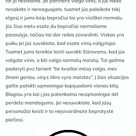
tai jo nestebina. Jei partneris valgo vinis, o jūs nieko
nesakote ir nereaguojate, tuomet jūs palaikote tokį
elgesį ir jums kaip bepročiui tai yra visiškai normalu.
Jūs šiuo metu esate du bepročiai normaliame
pasaulyje, tačiau tai dar reikia įsivardinti. Viskas yra
puiku jei jūs suvokiate, kad esate vinių valgytojai.
Tuomet jums tereikia leisti suvokti žiūrovams, kad jūs
valgote vinis, o kiti valgo normalų maistą. Tai galima
padaryti pvz tariant
“tie kvailiai mėsą valgo, mes
žinom geriau, vinys tikro vyro maistas”.
Į šias situacijas
galite patekti sąmoningai kopijuodami vienas kitą.
Blogiau yra kai į jas patenkama nesąmoningai dėl
perdėto mandagumo. Jei nesuvokiate, kad jūsų
personažai keisti ir to neįsivardinate beprotystė
plečiasi.